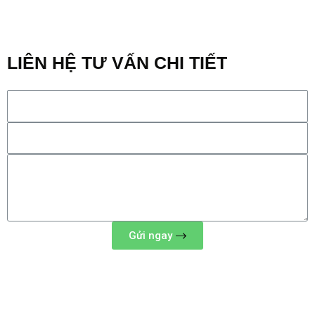
@2022 KB PURE. Design by
okhub.vn
LIÊN HỆ TƯ VẤN CHI TIẾT
Gửi ngay