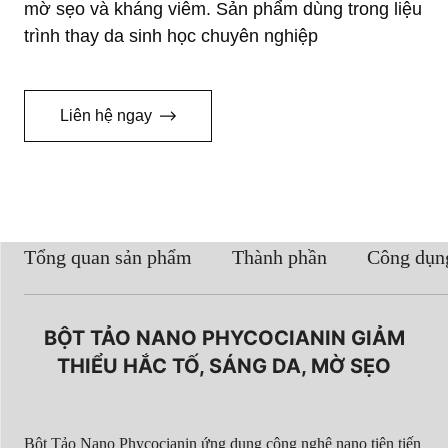
mờ sẹo và kháng viêm. Sản phẩm dùng trong liệu
trình thay da sinh học chuyên nghiệp
Liên hệ ngay
Tổng quan sản phẩm
Thành phần
Công dụn
Bấm vào đây
BỘT TẢO NANO PHYCOCIANIN GIẢM
THIỂU HẮC TỐ, SÁNG DA,
MỜ SẸO
Bột Tảo Nano Phycocianin ứng dụng công nghệ nano tiên tiến