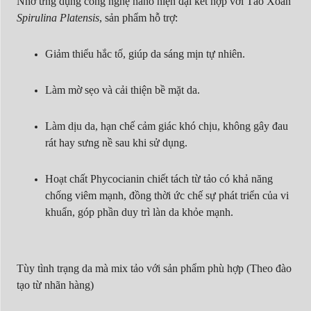
Nhờ ứng dụng công nghệ nano hiện đại kết hợp với Tảo Xoắn
Spirulina Platensis
, sản phẩm hỗ trợ:
Giảm thiểu hắc tố, giúp da sáng mịn tự nhiên.
Làm mờ sẹo và cải thiện bề mặt da.
Làm dịu da, hạn chế cảm giác khó chịu, không gây đau
rát hay sưng nề sau khi sử dụng.
Hoạt chất Phycocianin chiết tách từ tảo có khả năng
chống viêm mạnh, đồng thời ức chế sự phát triển của vi
khuẩn, góp phần duy trì làn da khỏe mạnh.
Tùy tình trạng da mà mix tảo với sản phẩm phù hợp (Theo đào
tạo từ nhãn hàng)